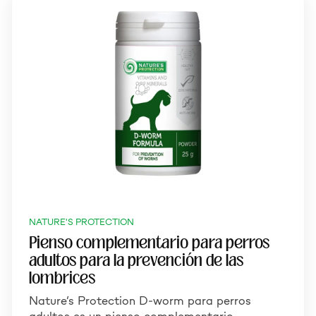
NATURE'S PROTECTION
Pienso complementario para perros
adultos para la prevención de las
lombrices
Nature’s Protection D-worm para perros