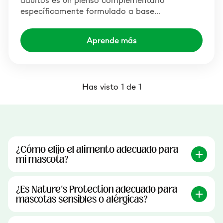
adultos es un pienso complementario
específicamente formulado a base…
Aprende más
Has visto 1 de 1
¿Cómo elijo el alimento adecuado para
mi mascota?
¿Es Nature's Protection adecuado para
mascotas sensibles o alérgicas?