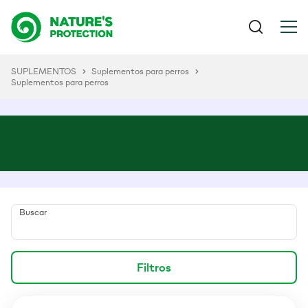
SUPLEMENTOS
Suplementos para perros
Suplementos para perros
Buscar
Filtros