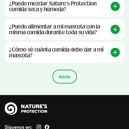
¿Puedo mezclar Nature's Protection
comida seca y húmeda?
¿Puedo alimentar a mi mascota con la
misma comida durante toda su vida?
¿Cómo sé cuánta comida debo dar a mi
mascota?
Inicio
Síguenos en: