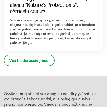
aliejus "Nature's Protection's":
dėmesio centre
Šiame straipsnyje apžvelgsime nuostabią lašišų
aliejaus naudą ir tai, kaip jis gali prisidėti prie bendros
jūsų augintinio sveikatos ir laimės. Nesvarbu, ar norite
palaikyti jų imuninę sistemą, pagerinti judrumą, ar
tiesiog suteikti jiems blizgesnį kailį, lašišų aliejus gali
pakeisti jūsų…
Visi tinklaraščio įrašai
Gyvūnai augintiniai yra daugiau nei tik gyvūnai. Jie
yra brangūs šeimos nariai, nusipelnę geriausios
įmanomos priežiūros. Vienas iš būdų užtikrinti jų