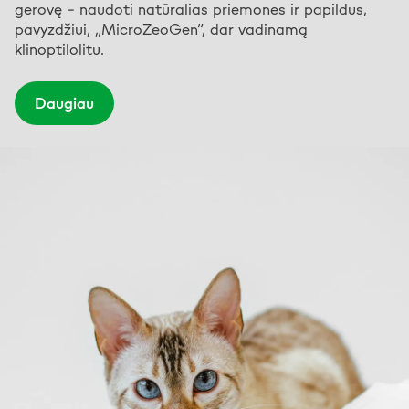
gerovę – naudoti natūralias priemones ir papildus,
pavyzdžiui, „MicroZeoGen”, dar vadinamą
klinoptilolitu.
Daugiau