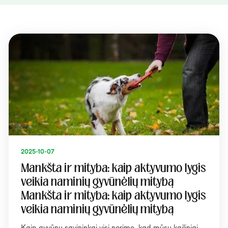
2025-10-07
Mankšta ir mityba: kaip aktyvumo lygis
veikia naminių gyvūnėlių mitybą
Mankšta ir mityba: kaip aktyvumo lygis
veikia naminių gyvūnėlių mitybą
Kaip gyvūnų savininkai visi norime, kad mūsų kailiniai