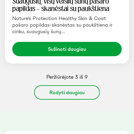
Suaugusių, visų veislių šunų pašaro
papildas – skanėstai su paukštiena
Nature's Protection Healthy Skin & Coat
pašaro papildas-skanėstas su paukštiena ir
cinku, suaugusių šunų…
Sužinoti daugiau
Peržiūrėjote 3 iš 9
Rodyti daugiau