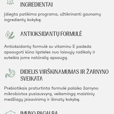
INGREDIENTAI
Įdiegta patikima programa, užtikrinanti gaunamų
ingredientų kokybę.
ANTIOKSIDANTŲ FORMULĖ
Antioksidantų formulė su vitaminu E padeda
apsaugoti kūno ląsteles nuo laisvųjų radikalų ir
suteikia joms natūralią apsaugą.
DIDELIS VIRŠKINAMUMAS IR ŽARNYNO
SVEIKATA
Prebiotikais praturtinta formulė palaiko žarnyno
mikrobiotos pusiausvyrą, veiksmingą maistinių
medžiagų įsisavinimą ir išmatų kokybę.
IMUNO PAGALBA