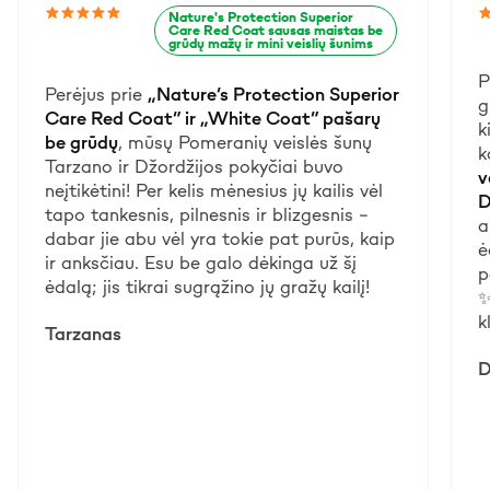
Nature's Protection Superior
Care Red Coat sausas maistas be
grūdų mažų ir mini veislių šunims
P
Perėjus prie
„Nature’s Protection Superior
g
Care Red Coat” ir „White Coat” pašarų
k
be grūdų
, mūsų Pomeranių veislės šunų
k
Tarzano ir Džordžijos pokyčiai buvo
v
neįtikėtini! Per kelis mėnesius jų kailis vėl
D
tapo tankesnis, pilnesnis ir blizgesnis –
a
dabar jie abu vėl yra tokie pat purūs, kaip
ė
ir anksčiau. Esu be galo dėkinga už šį
p
ėdalą; jis tikrai sugrąžino jų gražų kailį!
✨
k
Tarzanas
D