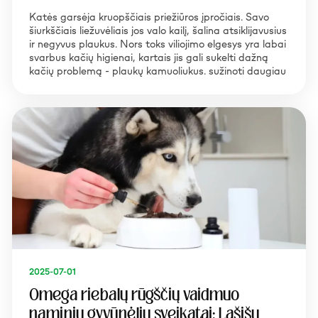
Katės garsėja kruopščiais priežiūros įpročiais. Savo
šiurkščiais liežuvėliais jos valo kailį, šalina atsiklijavusius
ir negyvus plaukus. Nors toks viliojimo elgesys yra labai
svarbus kačių higienai, kartais jis gali sukelti dažną
kačių problemą - plaukų kamuoliukus. sužinoti daugiau
2025-07-01
Omega riebalų rūgščių vaidmuo
naminių gyvūnėlių sveikatai: Lašišų