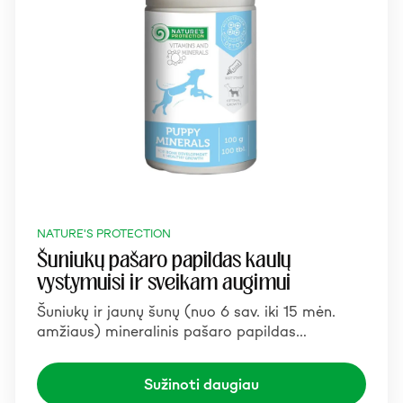
NATURE'S PROTECTION
Šuniukų pašaro papildas kaulų
vystymuisi ir sveikam augimui
Šuniukų ir jaunų šunų (nuo 6 sav. iki 15 mėn.
amžiaus) mineralinis pašaro papildas…
Sužinoti daugiau