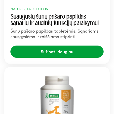
NATURE'S PROTECTION
Suaugusių šunų pašaro papildas
sąnarių ir audinių funkcijų palaikymui
Šunų pašaro papildas tabletėmis. Sąnariams,
sausgyslėms ir raiščiams stiprinti.
Sužinoti daugiau