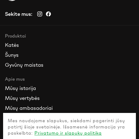
Sekite mus:
Produktai
Katės
Šunys
Gyvūnų maistas
Apie mus
Mūsų istorija
Mūsų vertybės
Mūsų ambasadoriai
Mes naudojame slapukus, siekdami pagerinti jūsų
Ištekliai
patirtį šioje svetainėje. Išsamesnė informacija yra
Susisiekite su mumis
paskelbta:
Privatumo ir slapukų politika