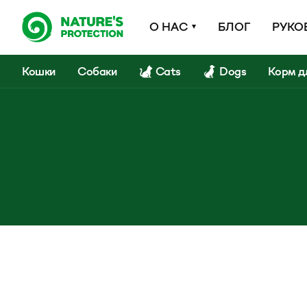
О НАС
БЛОГ
РУКО
Кошки
Собаки
Cats
Dogs
Корм д