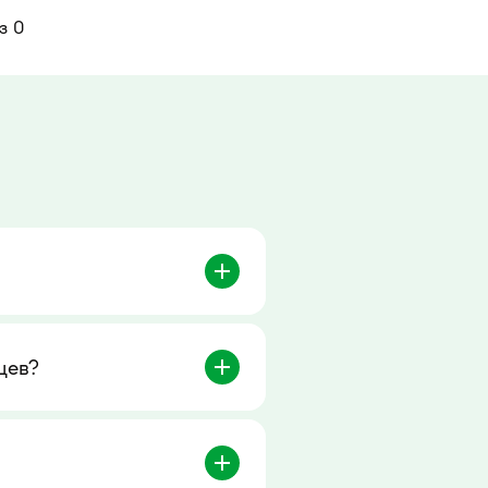
з 0
цев?