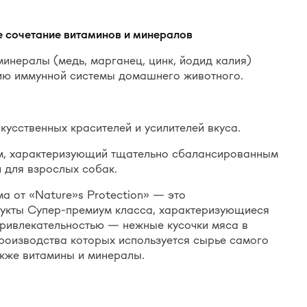
 сочетание витаминов и минералов
минералы (медь, марганец, цинк, йодид калия)
ию иммунной системы домашнего животного.
кусственных красителей и усилителей вкуса.
м, характеризующий тщательно сбалансированным
 для взрослых собак.
а от «Nature»s Protection» — это
укты Супер-премиум класса, характеризующиеся
ривлекательностью — нежные кусочки мяса в
роизводства которых используется сырье самого
акже витамины и минералы.