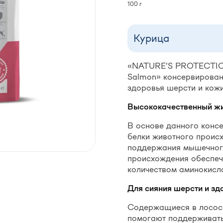
100 г
Курица
«NATURE’S PROTECTION 
Salmon» консервирован
здоровья шерсти и кожи
Высококачественный ж
В основе данного конс
белки животного проис
поддержания мышечного
происхождения обеспе
количеством аминокисл
Для сияния шерсти и зд
Содержащиеся в лососе
помогают поддерживать