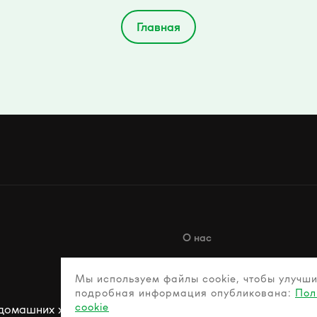
Главная
О нас
Наша история
Мы используем файлы cookie, чтобы улучши
Наши послы
подробная информация опубликована:
Пол
cookie
 домашних животных
Наши ценности