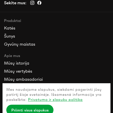
Sekite mus:
Produktai
Katės
Šunys
Gyvūnų maistas
Apie mus
Mūsų istorija
Mūsų vertybės
Mūsų ambasadoriai
Mes naudojame slapukus, siekdami pagerinti jūsų
Ištekliai
patirtį šioje svetainėje. Išsamesnė informacija yra
Susisiekite su mumis
paskelbta:
Privatumo ir slapukų politika
Dažniausiai užduodami klausimai
Priimti visus slapukus