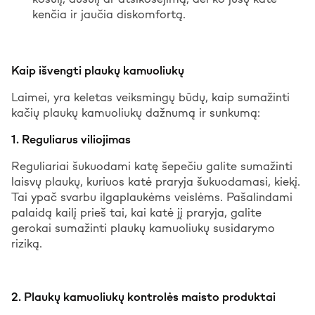
kenčia ir jaučia diskomfortą.
Kaip išvengti plaukų kamuoliukų
Laimei, yra keletas veiksmingų būdų, kaip sumažinti
kačių plaukų kamuoliukų dažnumą ir sunkumą:
1. Reguliarus viliojimas
Reguliariai šukuodami katę šepečiu galite sumažinti
laisvų plaukų, kuriuos katė praryja šukuodamasi, kiekį.
Tai ypač svarbu ilgaplaukėms veislėms. Pašalindami
palaidą kailį prieš tai, kai katė jį praryja, galite
gerokai sumažinti plaukų kamuoliukų susidarymo
riziką.
2. Plaukų kamuoliukų kontrolės maisto produktai