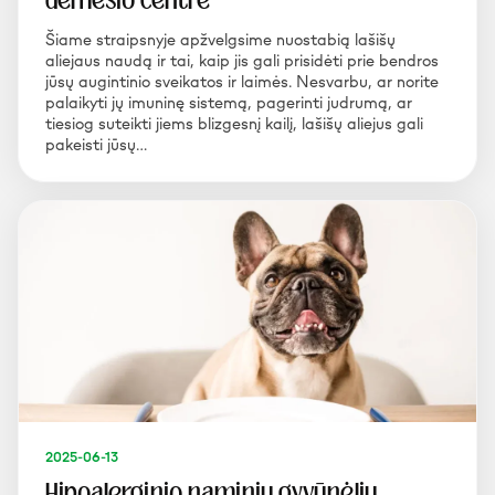
dėmesio centre
Šiame straipsnyje apžvelgsime nuostabią lašišų
aliejaus naudą ir tai, kaip jis gali prisidėti prie bendros
jūsų augintinio sveikatos ir laimės. Nesvarbu, ar norite
palaikyti jų imuninę sistemą, pagerinti judrumą, ar
tiesiog suteikti jiems blizgesnį kailį, lašišų aliejus gali
pakeisti jūsų…
2025-06-13
Hipoalerginio naminių gyvūnėlių