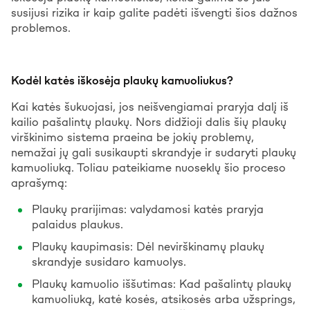
susijusi rizika ir kaip galite padėti išvengti šios dažnos
problemos.
Kodėl katės iškosėja plaukų kamuoliukus?
Kai katės šukuojasi, jos neišvengiamai praryja dalį iš
kailio pašalintų plaukų. Nors didžioji dalis šių plaukų
virškinimo sistema praeina be jokių problemų,
nemažai jų gali susikaupti skrandyje ir sudaryti plaukų
kamuoliuką. Toliau pateikiame nuoseklų šio proceso
aprašymą:
Plaukų prarijimas: valydamosi katės praryja
palaidus plaukus.
Plaukų kaupimasis: Dėl nevirškinamų plaukų
skrandyje susidaro kamuolys.
Plaukų kamuolio iššutimas: Kad pašalintų plaukų
kamuoliuką, katė kosės, atsikosės arba užsprings,