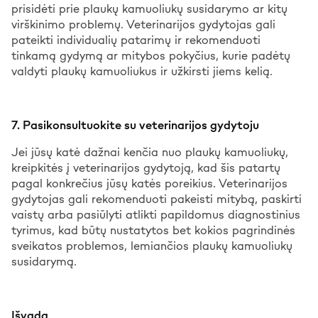
prisidėti prie plaukų kamuoliukų susidarymo ar kitų
virškinimo problemų. Veterinarijos gydytojas gali
pateikti individualių patarimų ir rekomenduoti
tinkamą gydymą ar mitybos pokyčius, kurie padėtų
valdyti plaukų kamuoliukus ir užkirsti jiems kelią.
7. Pasikonsultuokite su veterinarijos gydytoju
Jei jūsų katė dažnai kenčia nuo plaukų kamuoliukų,
kreipkitės į veterinarijos gydytoją, kad šis patartų
pagal konkrečius jūsų katės poreikius. Veterinarijos
gydytojas gali rekomenduoti pakeisti mitybą, paskirti
vaistų arba pasiūlyti atlikti papildomus diagnostinius
tyrimus, kad būtų nustatytos bet kokios pagrindinės
sveikatos problemos, lemiančios plaukų kamuoliukų
susidarymą.
Išvada