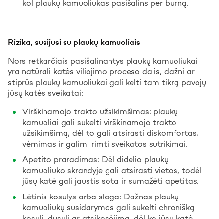
kol plaukų kamuoliukas pasišalins per burną.
Rizika, susijusi su plaukų kamuoliais
Nors retkarčiais pasišalinantys plaukų kamuoliukai
yra natūrali katės viliojimo proceso dalis, dažni ar
stiprūs plaukų kamuoliukai gali kelti tam tikrą pavojų
jūsų katės sveikatai:
Virškinamojo trakto užsikimšimas: plaukų
kamuoliai gali sukelti virškinamojo trakto
užsikimšimą, dėl to gali atsirasti diskomfortas,
vėmimas ir galimi rimti sveikatos sutrikimai.
Apetito praradimas: Dėl didelio plaukų
kamuoliuko skrandyje gali atsirasti vietos, todėl
jūsų katė gali jaustis sota ir sumažėti apetitas.
Lėtinis kosulys arba sloga: Dažnas plaukų
kamuoliukų susidarymas gali sukelti chronišką
kosulį, dusulį ar atsikosėjimą, dėl ko jūsų katė