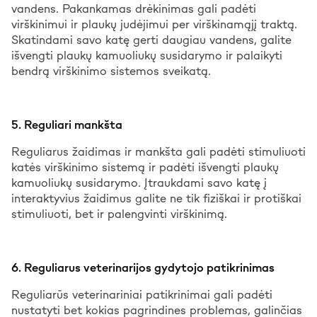
vandens. Pakankamas drėkinimas gali padėti
virškinimui ir plaukų judėjimui per virškinamąjį traktą.
Skatindami savo katę gerti daugiau vandens, galite
išvengti plaukų kamuoliukų susidarymo ir palaikyti
bendrą virškinimo sistemos sveikatą.
5. Reguliari mankšta
Reguliarus žaidimas ir mankšta gali padėti stimuliuoti
katės virškinimo sistemą ir padėti išvengti plaukų
kamuoliukų susidarymo. Įtraukdami savo katę į
interaktyvius žaidimus galite ne tik fiziškai ir protiškai
stimuliuoti, bet ir palengvinti virškinimą.
6. Reguliarus veterinarijos gydytojo patikrinimas
Reguliarūs veterinariniai patikrinimai gali padėti
nustatyti bet kokias pagrindines problemas, galinčias