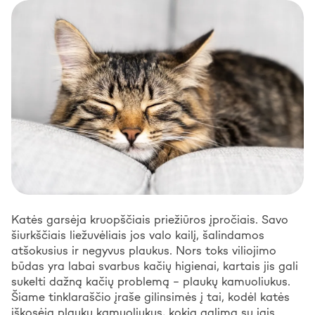
Katės garsėja kruopščiais priežiūros įpročiais. Savo
šiurkščiais liežuvėliais jos valo kailį, šalindamos
atšokusius ir negyvus plaukus. Nors toks viliojimo
būdas yra labai svarbus kačių higienai, kartais jis gali
sukelti dažną kačių problemą – plaukų kamuoliukus.
Šiame tinklaraščio įraše gilinsimės į tai, kodėl katės
iškosėja plaukų kamuoliukus, kokia galima su jais