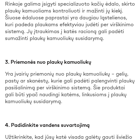
Rinkoje galima įsigyti specializuoto kačių ėdalo, skirto
plaukų kamuoliams kontroliuoti ir mažinti jų kiekį.
Šiuose ėdaluose paprastai yra daugiau ląstelienos,
kuri padeda plaukams efektyviau judėti per virškinimo
sistemą. Jų įtraukimas į katės racioną gali padėti
sumažinti plaukų kamuoliukų susidarymą.
3. Priemonės nuo plaukų kamuoliukų
Yra įvairių priemonių nuo plaukų kamuoliukų – gelių,
pastų ar skanėstų, kurie gali padėti palengvinti plaukų
pasišalinimą per virškinimo sistemą. Šie produktai
gali būti ypač naudingi katėms, linkusioms į plaukų
kamuoliukų susidarymą.
4. Padidinkite vandens suvartojimą
Užtikrinkite, kad jūsų katė visada galėtų gauti šviežio