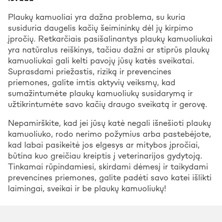
Plaukų kamuoliai yra dažna problema, su kuria
susiduria daugelis kačių šeimininkų dėl jų kirpimo
įpročių. Retkarčiais pasišalinantys plaukų kamuoliukai
yra natūralus reiškinys, tačiau dažni ar stiprūs plaukų
kamuoliukai gali kelti pavojų jūsų katės sveikatai.
Suprasdami priežastis, riziką ir prevencines
priemones, galite imtis aktyvių veiksmų, kad
sumažintumėte plaukų kamuoliukų susidarymą ir
užtikrintumėte savo kačių draugo sveikatą ir gerovę.
Nepamirškite, kad jei jūsų katė negali išnešioti plaukų
kamuoliuko, rodo nerimo požymius arba pastebėjote,
kad labai pasikeitė jos elgesys ar mitybos įpročiai,
būtina kuo greičiau kreiptis į veterinarijos gydytoją.
Tinkamai rūpindamiesi, skirdami dėmesį ir taikydami
prevencines priemones, galite padėti savo katei išlikti
laimingai, sveikai ir be plaukų kamuoliukų!