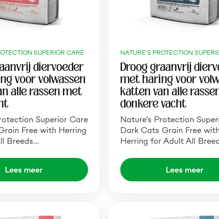
ROTECTION SUPERIOR CARE
NATURE'S PROTECTION SUPERI
aanvrij diervoeder
Droog graanvrij dier
ng voor volwassen
met haring voor vol
an alle rassen met
katten van alle rass
ht
donkere vacht
rotection Superior Care
Nature’s Protection Super
rain Free with Herring
Dark Cats Grain Free wit
All Breeds…
Herring for Adult All Bree
Lees meer
Lees meer