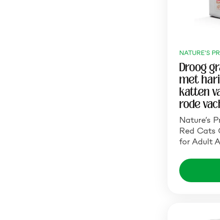
NATURE'S P
Droog gr
met hari
katten v
rode vac
Nature’s P
Red Cats G
for Adult 