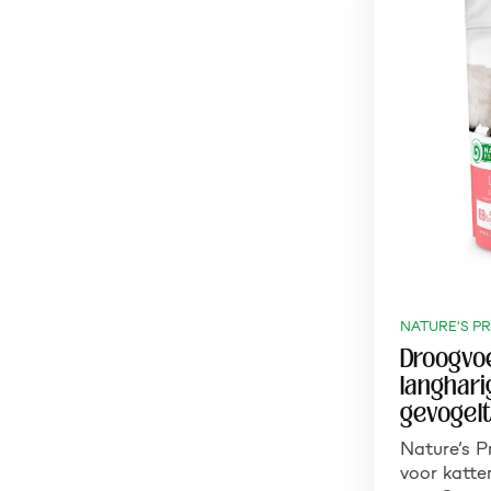
NATURE'S P
Droogvoe
langhari
gevogel
Nature’s P
voor katte