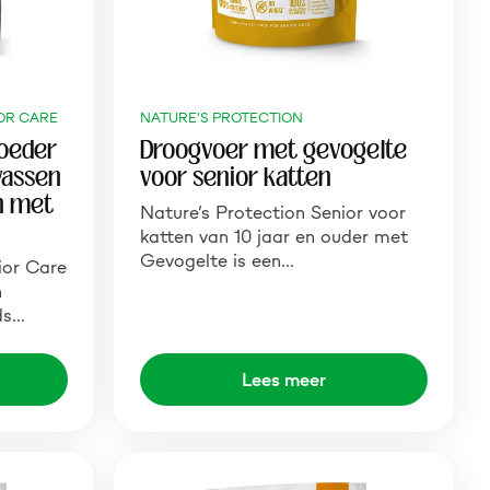
OR CARE
NATURE'S PROTECTION
voeder
Droogvoer met gevogelte
wassen
voor senior katten
en met
Nature’s Protection Senior voor
katten van 10 jaar en ouder met
Gevogelte is een…
ior Care
h
ds…
Lees meer