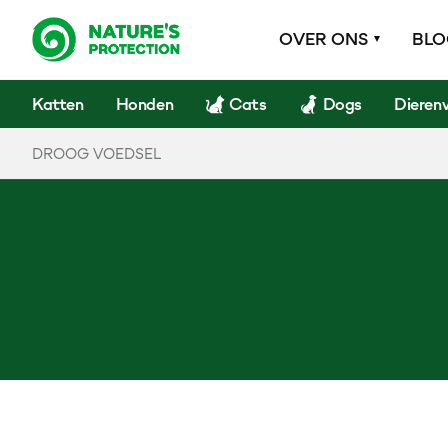
OVER ONS
BL
Katten
Honden
Cats
Dogs
Dieren
DROOG VOEDSEL