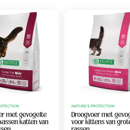
ROTECTION
NATURE'S PROTECTION
er met gevogelte
Droogvoer met gevog
wassen katten van
voor kittens van grot
ssen
rassen