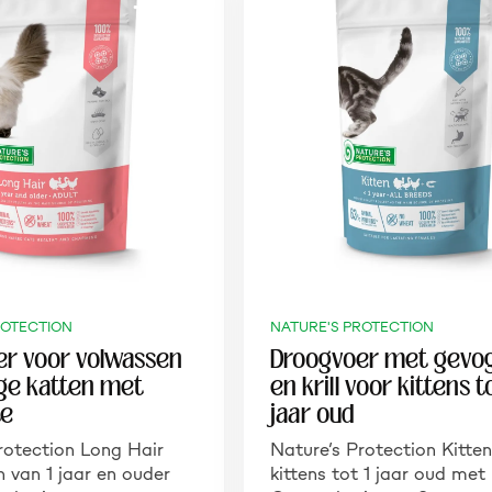
ROTECTION
NATURE'S PROTECTION
r voor volwassen
Droogvoer met gevog
ge katten met
en krill voor kittens t
te
jaar oud
rotection Long Hair
Nature’s Protection Kitte
n van 1 jaar en ouder
kittens tot 1 jaar oud met