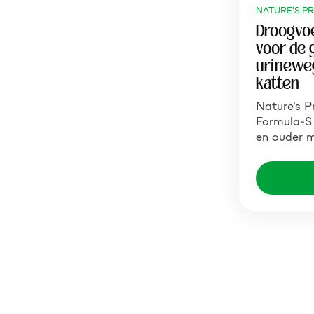
NATURE'S P
Droogvo
voor de 
urinewe
katten
Nature’s P
Formula-S 
en ouder 