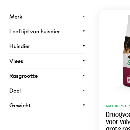
Merk
Leeftijd van huisdier
Huisdier
Vlees
Rasgrootte
Doel
Gewicht
NATURE'S P
Droogvo
voor vol
grote ra