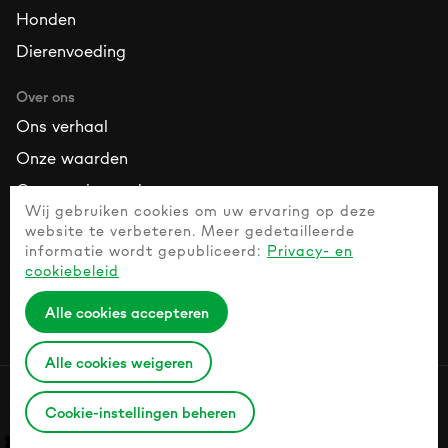
Honden
Dierenvoeding
Over ons
Ons verhaal
Onze waarden
Onze ambassadeurs
Wij gebruiken cookies om uw ervaring op deze
website te verbeteren. Meer gedetailleerde
Bronnen
informatie wordt gepubliceerd:
Privacy- en
Neem contact met ons op
cookiebeleid
Veelgestelde vragen
Alle cookies accepteren
Gids voor Gezonde Huisdieren
Alle cookies weigeren
Privacybeleid
Cookie-instellingen beheren
© 2026 Naturesprotection.com All rights reserved.