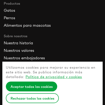
Productos
Gatos
Perros
Alimentos para mascotas
Sobre nosotros
Nuestra historia
Nuestros valores
Nuestros embajadores
Utilizamos cookies para mejorar su experiencia en
Recursos
este sitio web. Se publica información más
Contacta con nosotros
detallada:
Política de privacidad y cookies
Guía de mascotas sanas
Aceptar todas las cookies
Preguntas más frecuentes
Rechazar todas las cookies