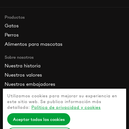
Productos
Gatos
Perros
Alimentos para mascotas
Sobre nosotros
Nuestra historia
Nuestros valores
Nuestros embajadores
Utilizamos cookies para mejorar su experiencia en
Recursos
este sitio web. Se publica información más
Contacta con nosotros
detallada:
Política de privacidad y cookies
Guía de mascotas sanas
Aceptar todas las cookies
Preguntas más frecuentes