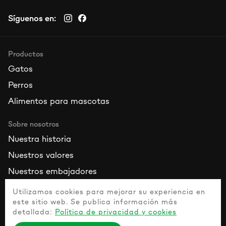
Síguenos en:
Productos
Gatos
Perros
Alimentos para mascotas
Sobre nosotros
Nuestra historia
Nuestros valores
Nuestros embajadores
Utilizamos cookies para mejorar su experiencia en
Recursos
este sitio web. Se publica información más
Contacta con nosotros
detallada:
Política de privacidad y cookies
Guía de mascotas sanas