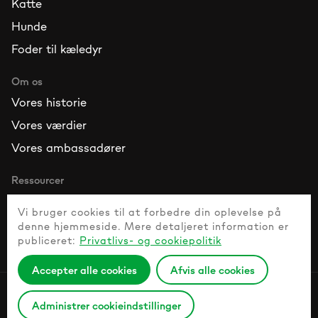
Katte
Hunde
Foder til kæledyr
Om os
Vores historie
Vores værdier
Vores ambassadører
Ressourcer
Kontakt os
Vi bruger cookies til at forbedre din oplevelse på
Ofte stillede spørgsmål
denne hjemmeside. Mere detaljeret information er
publiceret:
Privatlivs- og cookiepolitik
Guide til sunde kæledyr
Accepter alle cookies
Afvis alle cookies
Politik for beskyttelse af personlige oplysninger
Administrer cookieindstillinger
© 2026 Naturesprotection.com All rights reserved.