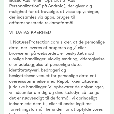
Based Ads” eller “Opt Out of Ads
Personalization” på Android), der giver dig
mulighed for at fravælge, at visse oplysninger,
der indsamles via apps, bruges til
adfærdsbaserede reklameformål.
VI. DATASIKKERHED
1. NaturesProtection.com sikrer, at de personlige
data, der leveres af brugeren og / eller
browseren på webstedet, er beskyttet mod
ulovlige handlinger: ulovlig ændring, videregivelse
eller ødelæggelse af personlige data,
identitetstyveri, bedrageri og
beskyttelsesniveauet for personlige data er i
overensstemmelse med Republikken Litauens
juridiske handlinger. Vi opbevarer de oplysninger,
vi indsamler om dig og dine kæledyr, så længe
det er nødvendigt til de formål, vi oprindeligt
indsamlede dem til, eller til andre legitime
forretningsformål, herunder for at opfylde vores