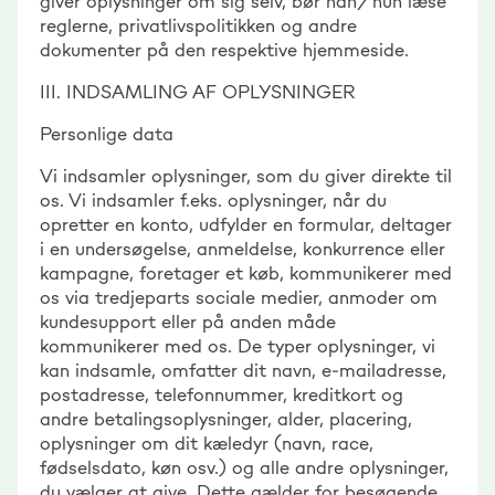
giver oplysninger om sig selv, bør han/hun læse
reglerne, privatlivspolitikken og andre
dokumenter på den respektive hjemmeside.
III. INDSAMLING AF OPLYSNINGER
Personlige data
Vi indsamler oplysninger, som du giver direkte til
os. Vi indsamler f.eks. oplysninger, når du
opretter en konto, udfylder en formular, deltager
i en undersøgelse, anmeldelse, konkurrence eller
kampagne, foretager et køb, kommunikerer med
os via tredjeparts sociale medier, anmoder om
kundesupport eller på anden måde
kommunikerer med os. De typer oplysninger, vi
kan indsamle, omfatter dit navn, e-mailadresse,
postadresse, telefonnummer, kreditkort og
andre betalingsoplysninger, alder, placering,
oplysninger om dit kæledyr (navn, race,
fødselsdato, køn osv.) og alle andre oplysninger,
du vælger at give. Dette gælder for besøgende