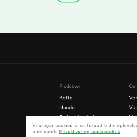
Produkter
Om
Katte
Vor
Hunde
Vor
Foder til kæledyr
Vo
Vi bruger cookies til at forbedre din opleve
publiceret:
Privatlivs- og cookiepolitik