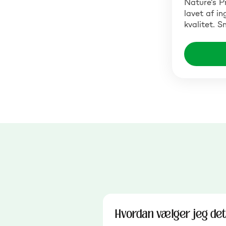
Nature’s P
lavet af in
kvalitet. S
Hvordan vælger jeg det 