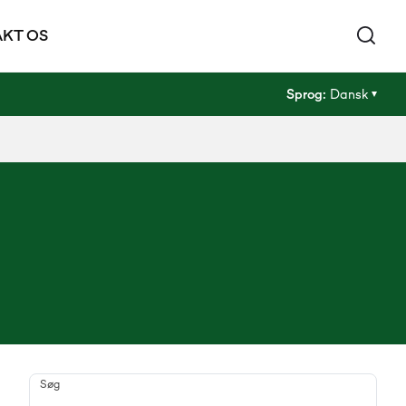
KT OS
Sprog:
Dansk
Søg