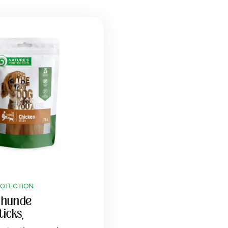
ROTECTION
l hunde
ticks,