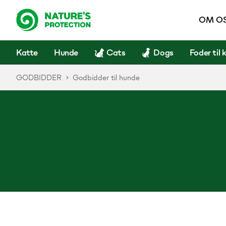
OM O
Katte
Hunde
Cats
Dogs
Foder til 
GODBIDDER
Godbidder til hunde