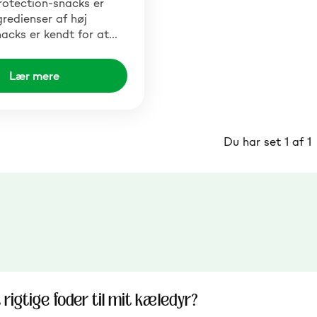
rotection-snacks er
gredienser af høj
nacks er kendt for at…
Lær mere
Du har set 1 af 1
rigtige foder til mit kæledyr?