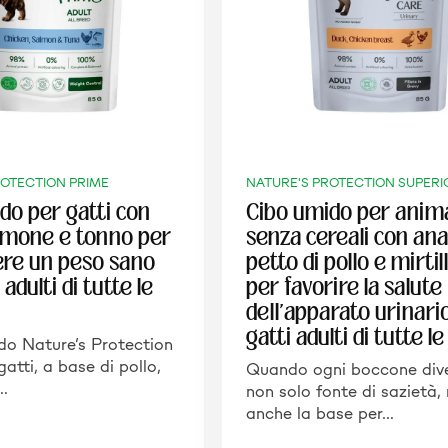
ROTECTION PRIME
NATURE'S PROTECTION SUPERI
do per gatti con
Cibo umido per anima
almone e tonno per
senza cereali con ana
re un peso sano
petto di pollo e mirtill
 adulti di tutte le
per favorire la salute
dell'apparato urinari
gatti adulti di tutte l
ido Nature’s Protection
atti, a base di pollo,
Quando ogni boccone div
…
non solo fonte di sazietà,
anche la base per…