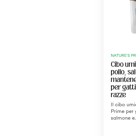
NATURE'S P
Cibo umi
pollo, s
mantene
per gatti
razze
Il cibo um
Prime per g
salmone e