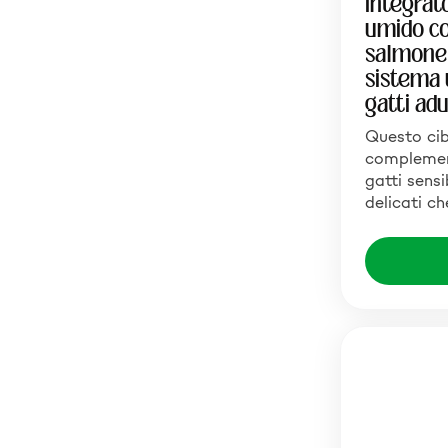
Integrat
umido c
salmone 
sistema 
gatti adu
Questo ci
complement
gatti sensi
delicati c