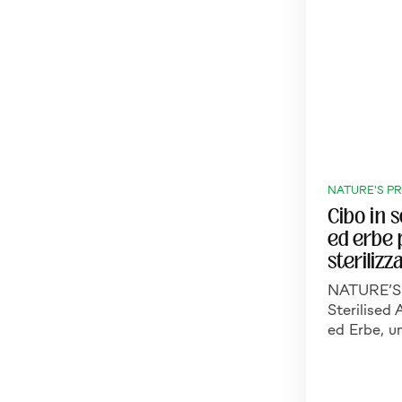
NATURE'S P
Cibo in 
ed erbe p
sterilizza
NATURE’
Sterilised
ed Erbe, u