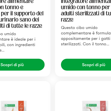
ore alimentare
Integratore alimenta
on tonno e
umido con tonno per 
per il supporto del
adulti sterilizzati di t
urinario sano dei
razze
lti di tutte le razze
Questo cibo umido
complementare è formula
bo umido
appositamente per i gatti
are è ideale per i
sterilizzati. Con il tonno…
bili, con ingredienti
he…
Scopri di più
Scopri di più