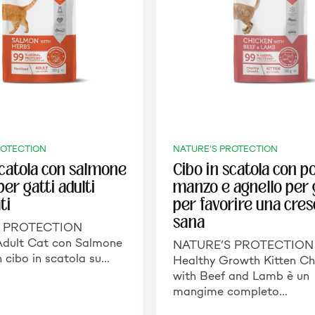
ROTECTION
NATURE'S PROTECTION
scatola con salmone
Cibo in scatola con po
er gatti adulti
manzo e agnello per 
ti
per favorire una cres
sana
S PROTECTION
 Adult Cat con Salmone
NATURE’S PROTECTION
n cibo in scatola su…
Healthy Growth Kitten Ch
with Beef and Lamb è un
mangime completo…