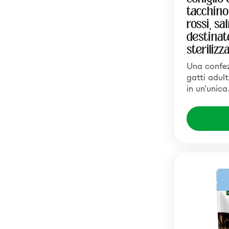
tacchino,
rossi, sa
destinato
sterilizza
Una confez
gatti adult
in un’unic