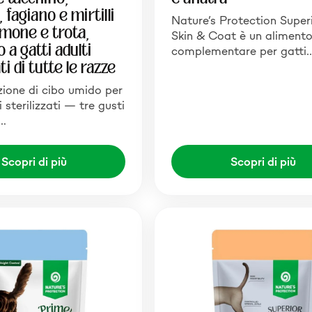
 fagiano e mirtilli
Nature’s Protection Super
lmone e trota,
Skin & Coat è un aliment
 a gatti adulti
complementare per gatti
ti di tutte le razze
ione di cibo umido per
i sterilizzati — tre gusti
a…
Scopri di più
Scopri di più