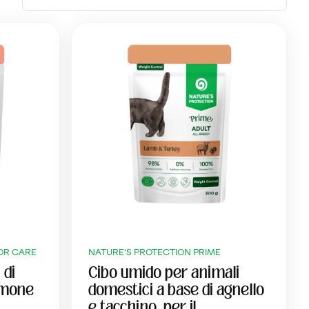
OR CARE
NATURE'S PROTECTION PRIME
 di
Cibo umido per animali
almone
domestici a base di agnello
e tacchino, per il