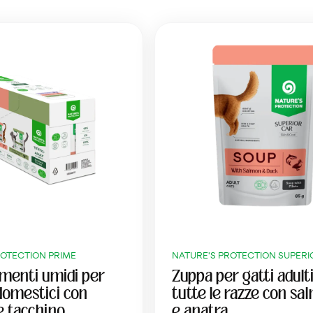
ROTECTION PRIME
NATURE'S PROTECTION SUPERI
limenti umidi per
Zuppa per gatti adulti
domestici con
tutte le razze con s
e tacchino,
e anatra