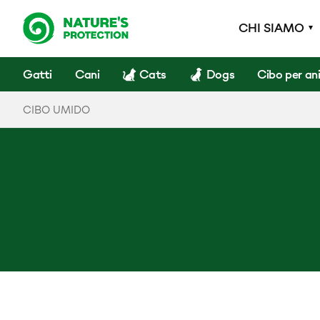
CHI SIAMO
Gatti
Cani
Cats
Dogs
Cibo per an
CIBO UMIDO