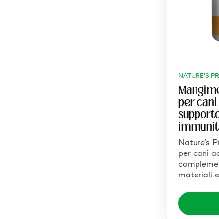
NATURE'S P
Mangime
per cani 
supporto
immunit
Nature’s P
per cani a
compleme
materiali 