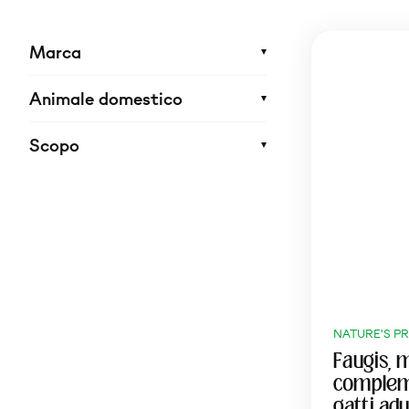
Marca
Animale domestico
Scopo
NATURE'S P
Faugis,
complem
gatti adu