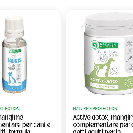
ROTECTION
NATURE'S PROTECTION
 mangime
Active detox, mangi
entare per cani e
complementare per c
lti, formula
gatti adulti per la