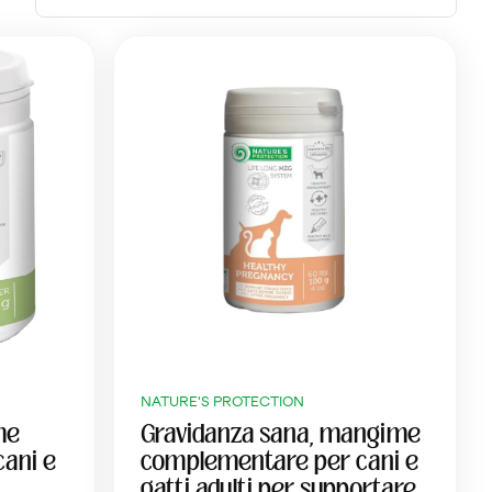
NATURE'S PROTECTION
me
Gravidanza sana, mangime
ani e
complementare per cani e
gatti adulti per supportare