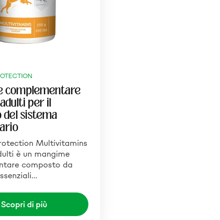
ROTECTION
 complementare
adulti per il
 del sistema
ario
rotection Multivitamins
dulti è un mangime
ntare composto da
essenziali…
Scopri di più