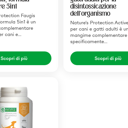
e 5in1
disintossicazione
dell'organismo
rotection Faugis
ormula 5in1 è un
Nature’s Protection Activ
complementare
per cani e gatti adulti è u
er cani e…
mangime complementare
specificamente…
Scopri di più
Scopri di più