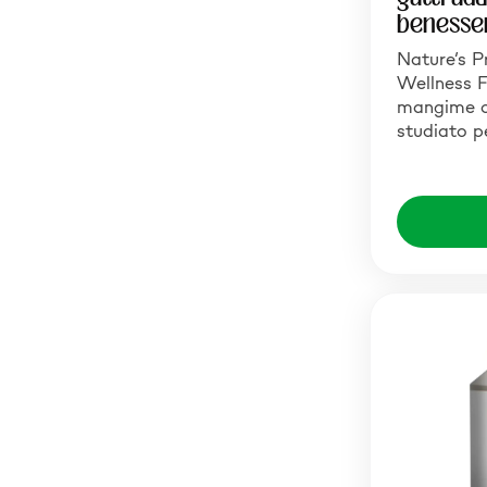
benesser
Nature’s P
Wellness F
mangime 
studiato p