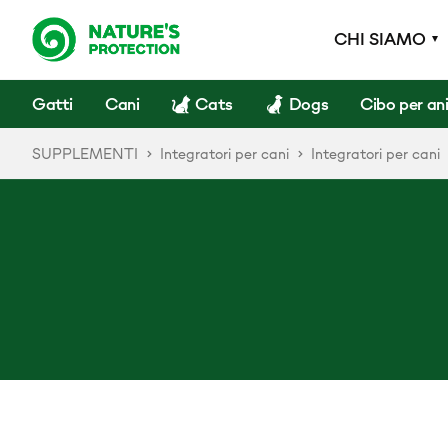
CHI SIAMO
Gatti
Cani
Cats
Dogs
Cibo per an
SUPPLEMENTI
Integratori per cani
Integratori per cani