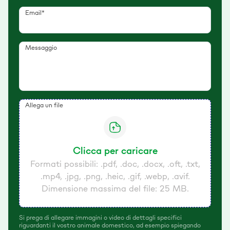
Email*
Messaggio
Allega un file
Clicca per caricare
Formati possibili: .pdf, .doc, .docx, .oft, .txt,
.mp4, .jpg, .png, .heic, .gif, .webp, .avif.
Dimensione massima del file: 25 MB.
Si prega di allegare immagini o video di dettagli specifici
riguardanti il vostro animale domestico, ad esempio spiegando