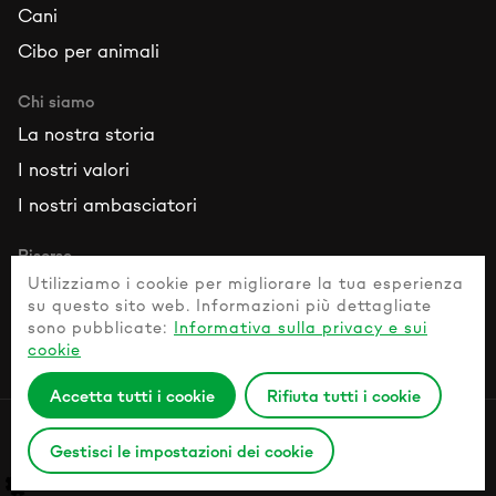
Cani
Cibo per animali
Chi siamo
La nostra storia
I nostri valori
I nostri ambasciatori
Risorse
Utilizziamo i cookie per migliorare la tua esperienza
Contattaci
su questo sito web. Informazioni più dettagliate
Domande frequenti
sono pubblicate:
Informativa sulla privacy e sui
cookie
Guida agli animali domestici sani
Accetta tutti i cookie
Rifiuta tutti i cookie
Informativa sulla privacy
Gestisci le impostazioni dei cookie
© 2026 Naturesprotection.com All rights reserved.